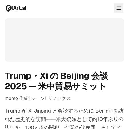
メインコンテンツへスキップ
iArt.ai
ログイン
無料で始める
Trump・Xi の Beijing 会談
2025 — 米中貿易サミット
momo 作成
1 シーン
1 リミックス
Trump が Xi Jinping と会談するために Beijing を訪
れた歴史的な訪問——米大統領として約10年ぶりの
訪中を、100%超の関税、企業の代表団、そしてイ