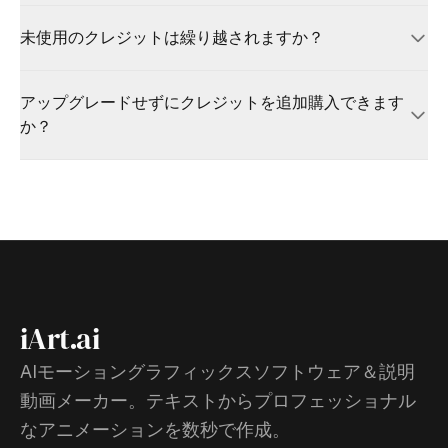
はい。請求設定からいつでもキャンセルできます。請求期間の終
未使用のクレジットは繰り越されますか？
了までアクセスは維持されます。
月額クレジットは請求日にリセットされます。追加購入クレジッ
アップグレードせずにクレジットを追加購入できます
トは期限切れになりません。
か？
はい。追加パック（$10、$50、$100）はどのプランでも利用
可能で、期限切れになりません。
iArt.ai
AIモーショングラフィックスソフトウェア＆説明
動画メーカー。テキストからプロフェッショナル
なアニメーションを数秒で作成。