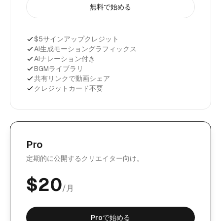
無料で始める
$5サインアップクレジット
AI生成モーショングラフィックス
AIナレーション付き
BGMライブラリ
共有リンクで動画シェア
クレジットカード不要
Pro
定期的に公開するクリエイター向け。
$
20
/月
Proで始める