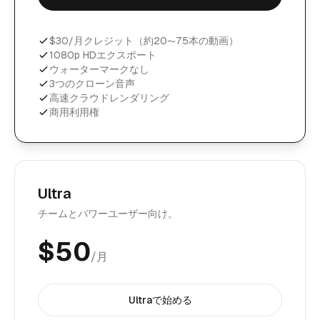
$30/月クレジット（約20〜75本の動画）
1080p HDエクスポート
ウォーターマークなし
3つのクローン音声
高速クラウドレンダリング
商用利用権
Ultra
チームとパワーユーザー向け。
$
50
/月
Ultraで始める