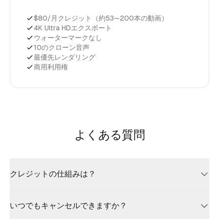
$80/月クレジット（約53〜200本の動画）
4K Ultra HDエクスポート
ウォーターマークなし
10のクローン音声
最優先レンダリング
商用利用権
よくある質問
クレジットの仕組みは？
クレジットは生成ごとに使用されたAIコンピュート量に基づいて
いつでもキャンセルできますか？
差し引かれます。シンプルな10秒のアニメーションは複雑さに応
じて約$0.15〜$0.40のコストです。