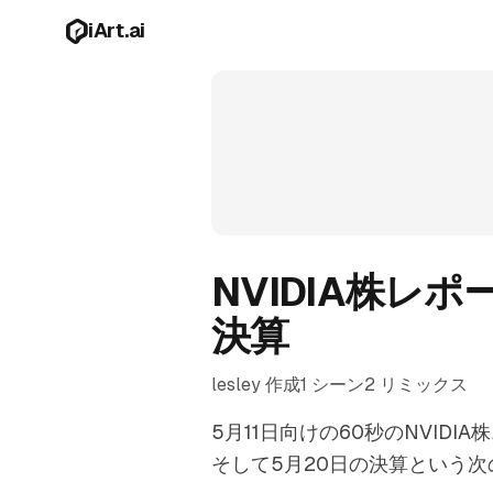
メインコンテンツへスキップ
iArt.ai
NVIDIA株レ
決算
lesley 作成
1 シーン
2 リミックス
5月11日向けの60秒のNVIDIA
そして5月20日の決算という