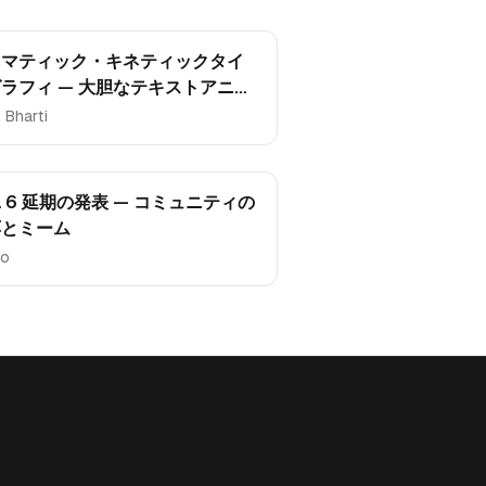
ネマティック・キネティックタイ
ラフィ — 大胆なテキストアニメ
ションのテンプレート
l Bharti
A 6 延期の発表 — コミュニティの
応とミーム
o