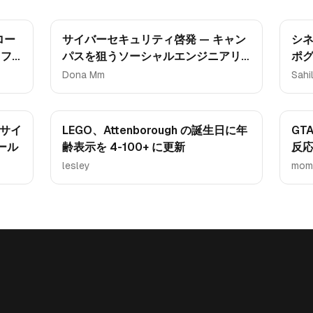
ロー
サイバーセキュリティ啓発 — キャン
シ
トフ
パスを狙うソーシャルエンジニアリ
ポグ
ング攻撃
ー
Dona Mm
Sahi
ブサイ
LEGO、Attenborough の誕生日に年
GT
ール
齢表示を 4-100+ に更新
反
lesley
mom