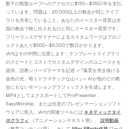
数千の既製ループへのアクセスに$150〜$350/年を支払
っています。問題は：20,000以上の教会が同じライブ
ラリを共有していること。あなたのイースター背景は全
国の教会で映し出されるのと同じイースター背景です。
フリーランスデザイナーによるカスタムワークはプロジ
ェクトあたり$500〜$5,000で数日かかります。
iArtはその中間に位置します：テンプレートライブラリ
のスピードとコストでカスタムデザインのユニークさを
提供。説教シリーズテーマを記述 — 「嵐雲を突き抜ける
金色の光、暗くドラマチックな山々」 — AIが他のどの教
会にもないモーショングラフィックスを生成します。
MP4としてエクスポートしてProPresenter、
EasyWorship、または任意のプレゼンテーションソフト
ウェアに投入。iArtの関連ツールには
キネティックタイ
ポグラフィ
（アニメーションテキスト用）、
説明動画
（教育コンテンツ用）、そして
After Effects代替
ワーク