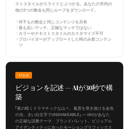
ストスタイルがスライドとぶつかる。あなたの市内の
他の3つの教会も同じループをダウンロード。
✗
何千もの教会と同じコンテンツを共有
✗
最も近いマッチ、正確なマッチではない
✗
カラーやテキストスタイルのカスタマイズ不可
✗
プロバイダーがアップロードした時のみ新コンテン
ツ
AI生成
ビジョンを記述 — AIが30秒で構
築
「夜の暗くドラマチックな山々、嵐雲を突き抜ける金色
の光、太い白文字でUNSHAKEABLE」 — iArtがあなた
の正確な説教テーマ、ブランドパレット、ビジュアル
アイデンティティに合ったモーショングラフィックス