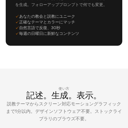
を生成。フォローアッププロンプトで何でも変更。
✓
あなたの教会と説教にユニーク
✓
正確なテーマとカラーにマッチ
✓
自然言語で反復、30秒
✓
毎週の日曜日に新鮮なコンテンツ
使い方
記述。生成。表示。
説教テーマからスクリーン対応モーショングラフィック
まで1分以内。デザインソフトウェア不要。ストックライ
ブラリのブラウズ不要。