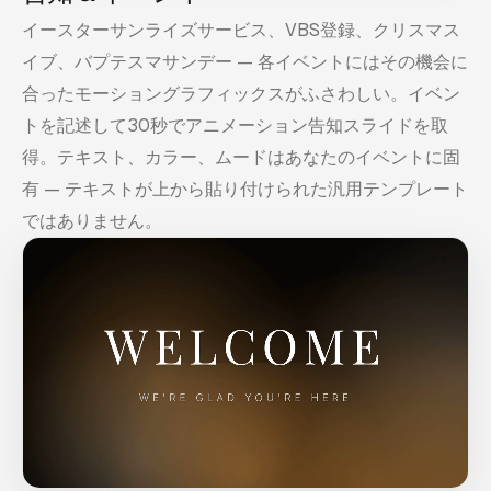
イースターサンライズサービス、VBS登録、クリスマス
イブ、バプテスマサンデー — 各イベントにはその機会に
合ったモーショングラフィックスがふさわしい。イベン
トを記述して30秒でアニメーション告知スライドを取
得。テキスト、カラー、ムードはあなたのイベントに固
有 — テキストが上から貼り付けられた汎用テンプレート
ではありません。