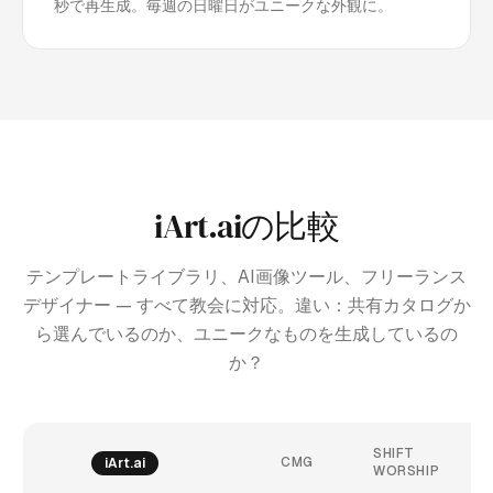
秒で再生成。毎週の日曜日がユニークな外観に。
iArt.aiの比較
テンプレートライブラリ、AI画像ツール、フリーランス
デザイナー — すべて教会に対応。違い：共有カタログか
ら選んでいるのか、ユニークなものを生成しているの
か？
C
SHIFT
CMG
C
iArt.ai
WORSHIP
AI