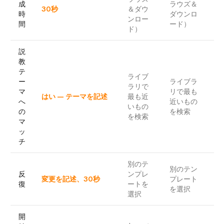
成
ラウズ＆
30秒
＆ダウ
（
時
ダウンロ
ンロー
の
間
ード）
ド）
説
教
テ
ライブ
ー
ライブラ
ラリで
は
マ
リで最も
はい — テーマを記述
最も近
テ
へ
近いもの
いもの
を
の
を検索
を検索
マ
ッ
チ
別のテ
別のテン
再
反
ンプレ
変更を記述、30秒
プレート
（
復
ートを
を選択
的
選択
開