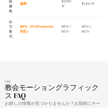
始
$249/
無料
$149/年
$
価
年
格
出
力
MP4（ProPresenter
MP4 /
MP4 /
PN
形
対応）
MOV
MOV
J
式
FAQ
教会モーショングラフィック
ス FAQ
お探しの情報が見つかりませんか？お気軽にチー