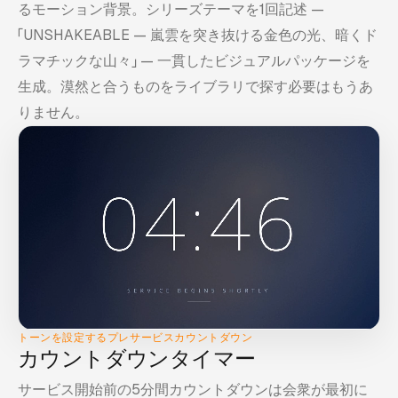
るモーション背景。シリーズテーマを1回記述 —
「UNSHAKEABLE — 嵐雲を突き抜ける金色の光、暗くド
ラマチックな山々」 — 一貫したビジュアルパッケージを
生成。漠然と合うものをライブラリで探す必要はもうあ
りません。
トーンを設定するプレサービスカウントダウン
カウントダウンタイマー
サービス開始前の5分間カウントダウンは会衆が最初に