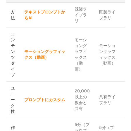
既製ラ
方
テキストプロンプトか
既製ライ
A
イブラ
法
らAI
ブラリ
成
リ
コ
ン
モーシ
テ
ョング
モーショ
ン
モーショングラフィッ
ラフィ
ングラフ
静
ツ
クス（動画）
ックス
ィックス
像
タ
（動
（動画）
イ
画）
プ
ユ
20,000
プ
ニ
以上の
共有ライ
プ
ー
プロンプトにカスタム
教会と
ブラリ
カ
ク
共有
ム
性
5分（ブ
作
5分（ブ
ラウズ
1