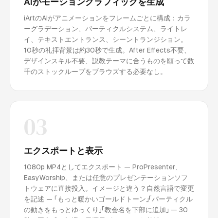
AIがモーショングラフィックを生成
iArtのAIがアニメーションをフレームごとに構成：カラ
ーグラデーション、パーティクルシステム、ライトレ
イ、テキストエントランス、シーントランジション。
10秒の礼拝背景は約30秒で生成。After Effects不要、
デザインスキル不要、説教テーマに合うものを願って数
千のストックループをブラウズする必要なし。
03
エクスポートと表示
1080p MP4としてエクスポート — ProPresenter、
EasyWorship、または任意のプレゼンテーションソフ
トウェアに直接投入。イメージと違う？自然言語で変更
を記述 — 「もっと暖かいゴールドトーン」「パーティクル
の動きをもっとゆっくり」「教会名を下部に追加」 — 30