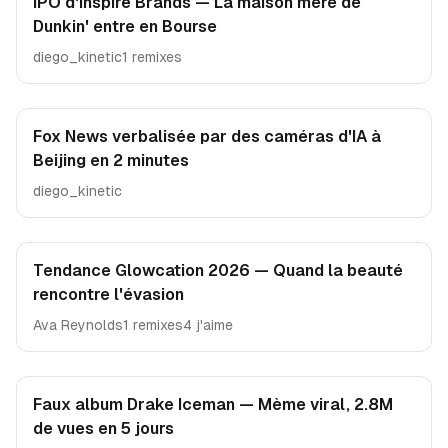
IPO d'Inspire Brands — La maison mère de
Dunkin' entre en Bourse
diego_kinetic
1 remixes
Fox News verbalisée par des caméras d'IA à
Beijing en 2 minutes
diego_kinetic
Tendance Glowcation 2026 — Quand la beauté
rencontre l'évasion
Ava Reynolds
1 remixes
4 j'aime
Faux album Drake Iceman — Mème viral, 2.8M
de vues en 5 jours