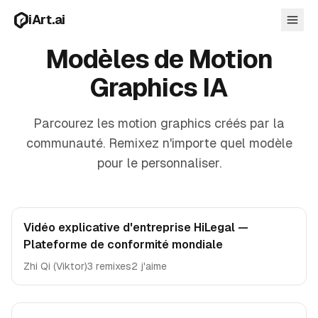
Aller au contenu principal
iArt.ai
Modèles de Motion
Graphics IA
Se connecter
Parcourez les motion graphics créés par la
Commencer gratuitement
communauté. Remixez n'importe quel modèle
pour le personnaliser.
Vidéo explicative d'entreprise HiLegal —
Plateforme de conformité mondiale
Zhi Qi (Viktor)
3 remixes
2 j'aime