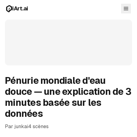
Aller au contenu principal
iArt.ai
Se connecter
Commencer gratuitement
Pénurie mondiale d'eau
douce — une explication de 3
minutes basée sur les
données
Par junkai
4 scènes