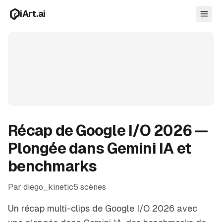
Aller au contenu principal
iArt.ai
Se connecter
Commencer gratuitement
Récap de Google I/O 2026 —
Plongée dans Gemini IA et
benchmarks
Par diego_kinetic
5 scènes
Un récap multi-clips de Google I/O 2026 avec