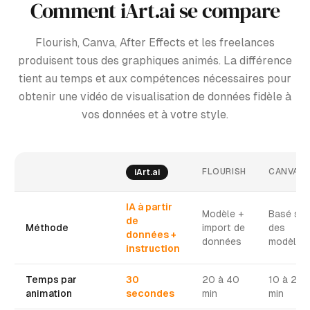
Comment iArt.ai se compare
Flourish, Canva, After Effects et les freelances
produisent tous des graphiques animés. La différence
tient au temps et aux compétences nécessaires pour
obtenir une vidéo de visualisation de données fidèle à
vos données et à votre style.
FLOURISH
CANVA
iArt.ai
IA à partir
Modèle +
Basé sur
de
Méthode
import de
des
données +
données
modèles
instruction
Temps par
30
20 à 40
10 à 20
animation
secondes
min
min