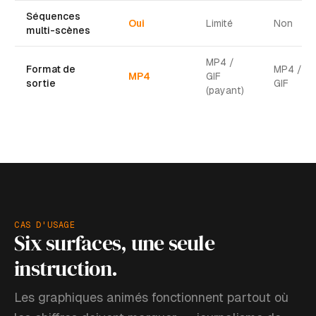
Séquences
Oui
Limité
Non
multi-scènes
MP4 /
Format de
MP4 /
MP4
GIF
sortie
GIF
(payant)
CAS D'USAGE
Six surfaces, une seule
instruction.
Les graphiques animés fonctionnent partout où