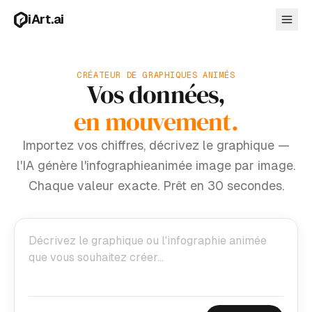
Aller au contenu principal
iArt.ai
CRÉATEUR DE GRAPHIQUES ANIMÉS
Vos données,
Se connecter
en mouvement.
Commencer gratuitement
Importez vos chiffres, décrivez le graphique —
l'IA génère l'infographie
animée image par image.
Chaque valeur exacte. Prêt en 30 secondes.