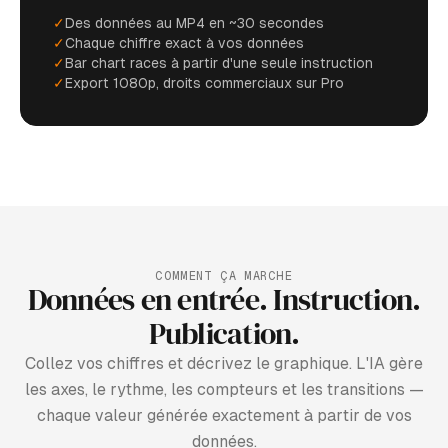
✓
Des données au MP4 en ~30 secondes
✓
Chaque chiffre exact à vos données
✓
Bar chart races à partir d'une seule instruction
✓
Export 1080p, droits commerciaux sur Pro
COMMENT ÇA MARCHE
Données en entrée. Instruction.
Publication.
Collez vos chiffres et décrivez le graphique. L'IA gère
les axes, le rythme, les compteurs et les transitions —
chaque valeur générée exactement à partir de vos
données.