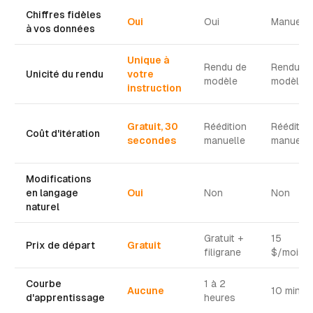
Chiffres fidèles
Oui
Oui
Manuel
à vos données
Unique à
Rendu de
Rendu d
Unicité du rendu
votre
modèle
modèle
instruction
Gratuit, 30
Réédition
Rééditio
Coût d'itération
secondes
manuelle
manuelle
Modifications
en langage
Oui
Non
Non
naturel
Gratuit +
15
Prix de départ
Gratuit
filigrane
$/mois
Courbe
1 à 2
Aucune
10 min
d'apprentissage
heures