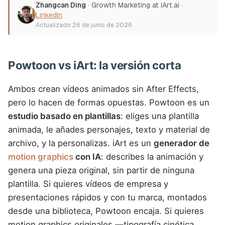
Zhangcan Ding
·
Growth Marketing at iArt.ai
·
LinkedIn
Actualizado
26 de junio de 2026
Powtoon vs iArt: la versión corta
Ambos crean vídeos animados sin After Effects,
pero lo hacen de formas opuestas. Powtoon es un
estudio basado en plantillas
: eliges una plantilla
animada, le añades personajes, texto y material de
archivo, y la personalizas. iArt es un
generador de
motion graphics
con IA
: describes la animación y
genera una pieza original, sin partir de ninguna
plantilla. Si quieres vídeos de empresa y
presentaciones rápidos y con tu marca, montados
desde una biblioteca, Powtoon encaja. Si quieres
motion graphics originales —tipografía cinética,