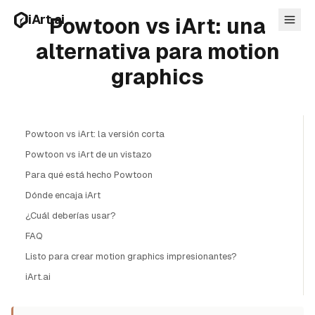
Ir al contenido principal
iArt.ai
Powtoon vs iArt: una
alternativa para motion
graphics
Iniciar sesion
Comience gratis
Powtoon vs iArt: la versión corta
Powtoon vs iArt de un vistazo
Para qué está hecho Powtoon
Dónde encaja iArt
¿Cuál deberías usar?
FAQ
Listo para crear motion graphics impresionantes?
iArt.ai