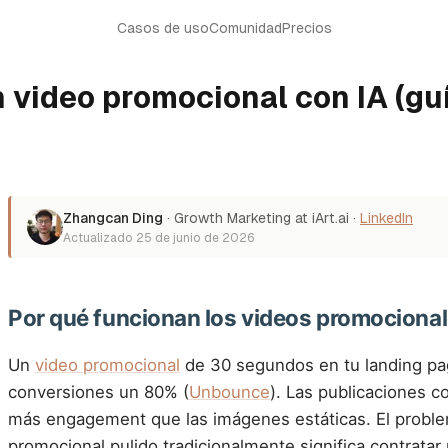
Casos de uso
Comunidad
Precios
video promocional con IA (gu
Zhangcan Ding
·
Growth Marketing at iArt.ai
·
LinkedIn
Actualizado
25 de junio de 2026
Por qué funcionan los videos promociona
Un
video promocional
de 30 segundos en tu landing pa
conversiones un 80% (
Unbounce
). Las publicaciones c
más engagement que las imágenes estáticas. El proble
promocional pulido tradicionalmente significa contrata