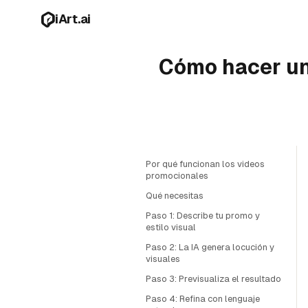
Ir al contenido principal
iArt.ai
Cómo hacer un 
Por qué funcionan los videos
promocionales
Qué necesitas
Paso 1: Describe tu promo y
estilo visual
Paso 2: La IA genera locución y
visuales
Paso 3: Previsualiza el resultado
Paso 4: Refina con lenguaje