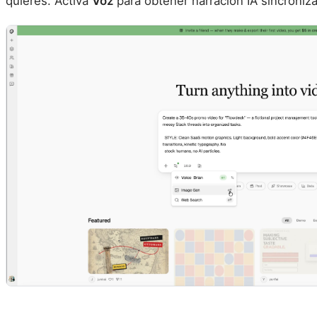
quieres. Activa
Voz
para obtener narración IA sincroniza