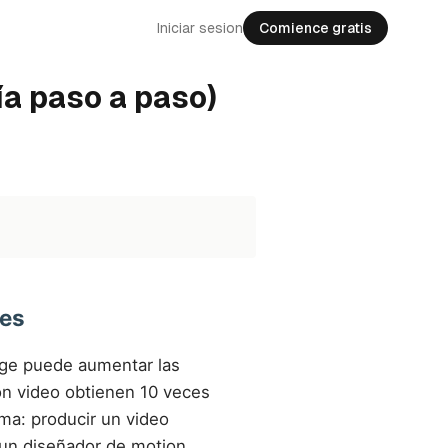
Iniciar sesion
Comience gratis
ía paso a paso)
les
ge puede aumentar las
on video obtienen 10 veces
ma: producir un video
r un diseñador de motion