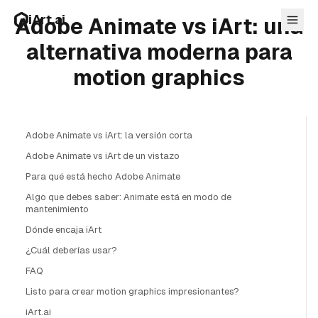
Ir al contenido principal
iArt.ai
Adobe Animate vs iArt: una
alternativa moderna para
motion graphics
Iniciar sesion
Comience gratis
Adobe Animate vs iArt: la versión corta
Adobe Animate vs iArt de un vistazo
Para qué está hecho Adobe Animate
Algo que debes saber: Animate está en modo de
mantenimiento
Dónde encaja iArt
¿Cuál deberías usar?
FAQ
Listo para crear motion graphics impresionantes?
iArt.ai