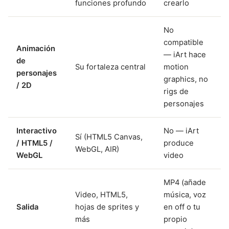
funciones profundo
crearlo
No
compatible
Animación
— iArt hace
de
Su fortaleza central
motion
personajes
graphics, no
/ 2D
rigs de
personajes
Interactivo
No — iArt
Sí (HTML5 Canvas,
/ HTML5 /
produce
WebGL, AIR)
WebGL
video
MP4 (añade
Video, HTML5,
música, voz
Salida
hojas de sprites y
en off o tu
más
propio