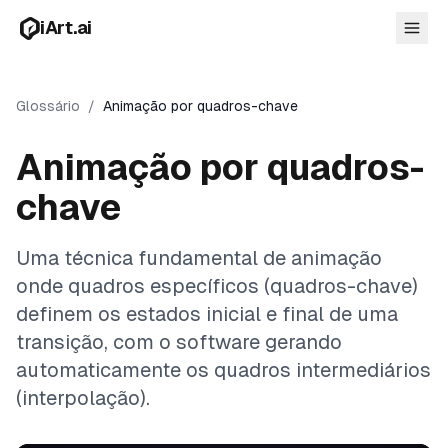
Pular para o conteúdo principal
iArt.ai
Glossário
/
Animação por quadros-chave
Animação por quadros-
Entrar
Comece grátis
chave
Uma técnica fundamental de animação
onde quadros específicos (quadros-chave)
definem os estados inicial e final de uma
transição, com o software gerando
automaticamente os quadros intermediários
(interpolação).