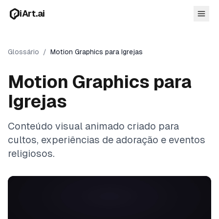
Pular para o conteúdo principal
iArt.ai
Glossário
/
Motion Graphics para Igrejas
Motion Graphics para
Entrar
Comece grátis
Igrejas
Conteúdo visual animado criado para
cultos, experiências de adoração e eventos
religiosos.