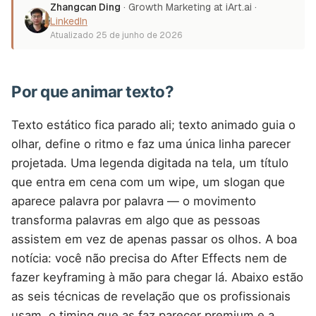
Zhangcan Ding
·
Growth Marketing at iArt.ai
·
LinkedIn
Atualizado
25 de junho de 2026
Por que animar texto?
Texto estático fica parado ali; texto animado guia o
olhar, define o ritmo e faz uma única linha parecer
projetada. Uma legenda digitada na tela, um título
que entra em cena com um wipe, um slogan que
aparece palavra por palavra — o movimento
transforma palavras em algo que as pessoas
assistem em vez de apenas passar os olhos. A boa
notícia: você não precisa do After Effects nem de
fazer keyframing à mão para chegar lá. Abaixo estão
as seis técnicas de revelação que os profissionais
usam, o timing que as faz parecer premium e a