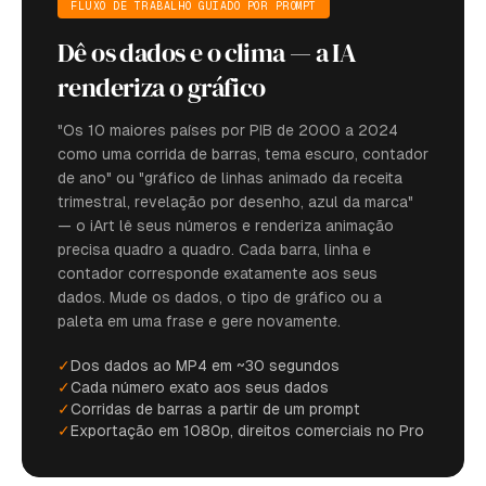
FLUXO DE TRABALHO GUIADO POR PROMPT
Dê os dados e o clima — a IA
renderiza o gráfico
"Os 10 maiores países por PIB de 2000 a 2024
como uma corrida de barras, tema escuro, contador
de ano" ou "gráfico de linhas animado da receita
trimestral, revelação por desenho, azul da marca"
— o iArt lê seus números e renderiza animação
precisa quadro a quadro. Cada barra, linha e
contador corresponde exatamente aos seus
dados. Mude os dados, o tipo de gráfico ou a
paleta em uma frase e gere novamente.
✓
Dos dados ao MP4 em ~30 segundos
✓
Cada número exato aos seus dados
✓
Corridas de barras a partir de um prompt
✓
Exportação em 1080p, direitos comerciais no Pro