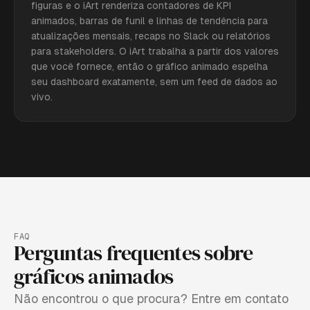
figuras e o iArt renderiza contadores de KPI
animados, barras de funil e linhas de tendência para
atualizações mensais, recaps no Slack ou relatórios
para stakeholders. O iArt trabalha a partir dos valores
que você fornece, então o gráfico animado espelha
seu dashboard exatamente, sem um feed de dados ao
vivo.
FAQ
Perguntas frequentes sobre
gráficos animados
Não encontrou o que procura? Entre em contato