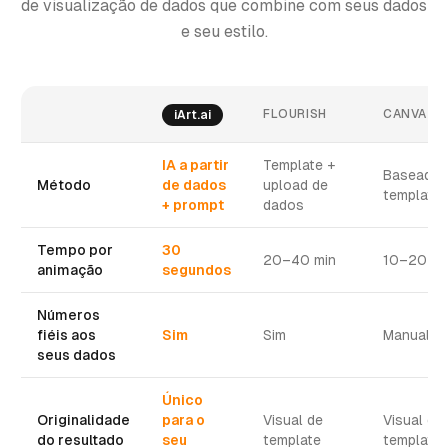
de visualização de dados que combine com seus dados
e seu estilo.
FLOURISH
CANVA
iArt.ai
IA a partir
Template +
Baseado 
Método
de dados
upload de
template
+ prompt
dados
Tempo por
30
20–40 min
10–20 mi
animação
segundos
Números
fiéis aos
Sim
Sim
Manual
seus dados
Único
Originalidade
para o
Visual de
Visual de
do resultado
seu
template
template