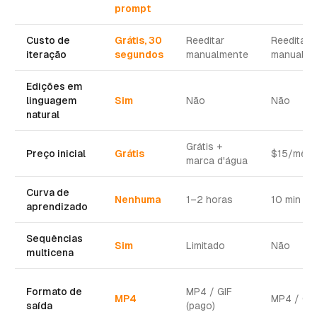
prompt
Custo de
Grátis, 30
Reeditar
Reeditar
iteração
segundos
manualmente
manualme
Edições em
linguagem
Sim
Não
Não
natural
Grátis +
Preço inicial
Grátis
$15/mês
marca d'água
Curva de
Nenhuma
1–2 horas
10 min
aprendizado
Sequências
Sim
Limitado
Não
multicena
Formato de
MP4 / GIF
MP4
MP4 / GIF
saída
(pago)