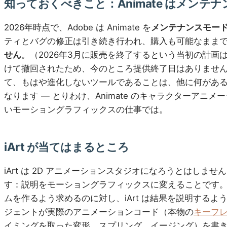
知っておくべきこと：Animate はメンテ
2026年時点で、Adobe は Animate を
メンテナンスモー
ティとバグの修正は引き続き行われ、購入も可能なまま
せん
。（2026年3月に販売を終了するという当初の計画
けて撤回されたため、今のところ提供終了日はありませ
て、もはや進化しないツールであることは、他に何があ
なります — とりわけ、Animate のキャラクターアニ
いモーショングラフィックスの仕事では。
iArt が当てはまるところ
iArt は 2D アニメーションスタジオになろうとはしま
す：説明をモーショングラフィックスに変えることです。An
ムを作るよう求めるのに対し、iArt は結果を説明するよう求
ジェントが実際のアニメーションコード（本物の
キーフ
イミングを取った変形、スプリング、イージング）を書