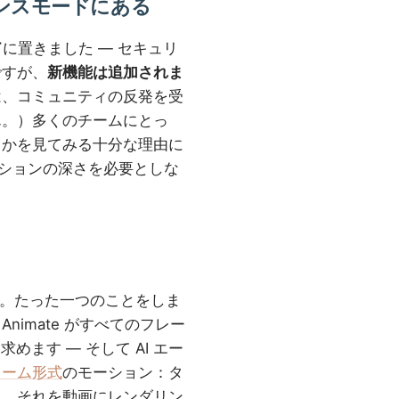
ナンスモードにある
ド
に置きました — セキュリ
ですが、
新機能は追加されま
は、コミュニティの反発を受
ん。）多くのチームにとっ
るかを見てみる十分な理由に
メーションの深さを必要としな
せん。たった一つのことをしま
imate がすべてのフレー
めます — そして AI エー
レーム形式
のモーション：タ
き、それを動画にレンダリン