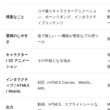
コマ撮りキャラクターアニメーショ
得意なこと
ン、ボーンリギング、インタラクテ
ィブコンテンツ
習得のしやす
急で険しい — 機能が豊富なプロ用ツ
さ
ール
キャラクター
非
/ 2D アニメー
その中核となる強み
ション
インタラクテ
対応（HTML5 Canvas、WebGL、
ィブ / HTML5
非
AIR）
/ WebGL
動画、HTML5、スプライトシートな
出力