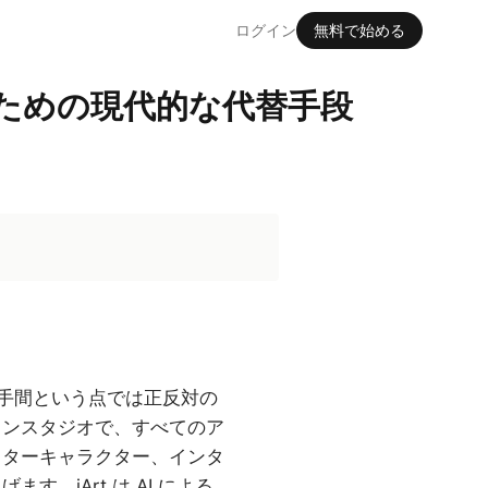
ログイン
無料で始める
クスのための現代的な代替手段
必要な手間という点では正反対の
ーションスタジオで、すべてのア
クターキャラクター、インタ
。iArt は AI による