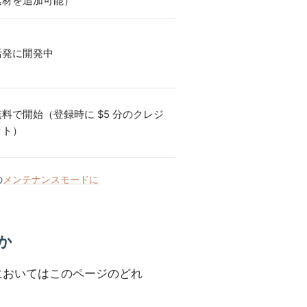
素材を追加可能）
活発に開発中
無料で開始（登録時に $5 分のクレジ
ット）
の
メンテナンスモードに
るか
事においてはこのページのどれ