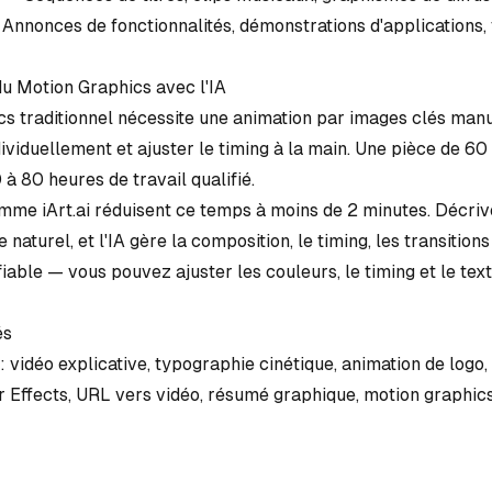
Annonces de fonctionnalités, démonstrations d'applications,
 Motion Graphics avec l'IA
cs traditionnel nécessite une
animation par images clés
manue
ividuellement et ajuster le timing à la main. Une pièce de 6
 80 heures de travail qualifié.
comme
iArt.ai
réduisent ce temps à moins de 2 minutes. Décriv
naturel, et l'IA gère la composition, le timing, les transitions
fiable — vous pouvez ajuster les couleurs, le timing et le tex
és
 :
vidéo explicative
,
typographie cinétique
,
animation de logo
,
r Effects
,
URL vers vidéo
,
résumé graphique
,
motion graphics