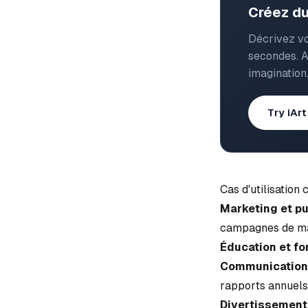
Créez du
Décrivez vo
secondes. A
imagination
Try iAr
Cas d'utilisation
Marketing et pu
campagnes de m
Éducation et fo
Communication 
rapports annuels
Divertissement