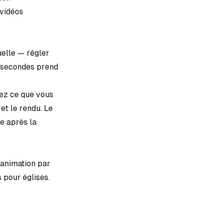
vidéos
lle — régler
0 secondes prend
ez ce que vous
 et le rendu. Le
te après la
animation par
 pour églises
.