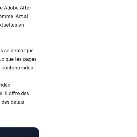
me Adobe After
A comme
iArt.ai
xtuelles en
ics se démarque
ux que les pages
e contenu vidéo
vidéo
 Il offre des
 des délais