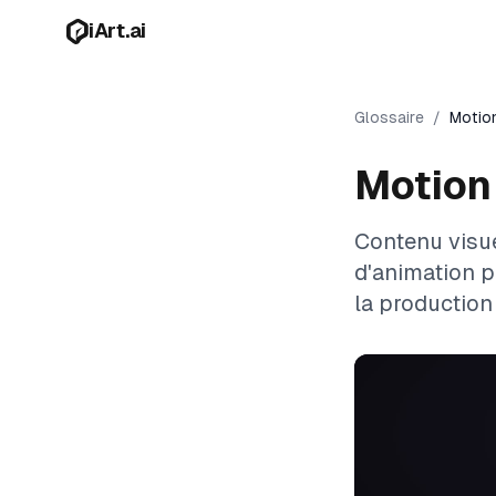
Aller au contenu principal
iArt.ai
Glossaire
/
Motio
Motion
Contenu visue
d'animation p
la production